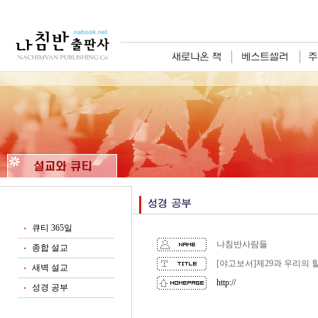
큐티 365일
■
나침반사람들
종합 설교
■
[야고보서]제29과 우리의 할 일
새벽 설교
■
http://
성경 공부
■