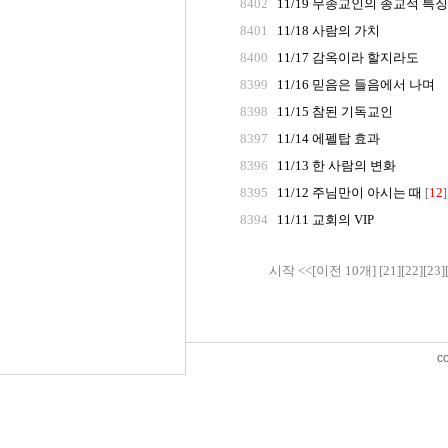
8402
11/19 무종교인의 종교적 특징
8401
11/18 사람의 가치
8400
11/17 감옥이라 할지라도
8399
11/16 믿음은 들음에서 나며
8398
11/15 참된 기독교인
8397
11/14 에펠탑 효과
8396
11/13 한 사람의 변화
8395
11/12 주님만이 아시는 때
12
[
]
8394
11/11 교회의 VIP
시작
<<
[이전 10개]
[21]
[22]
[23]
c