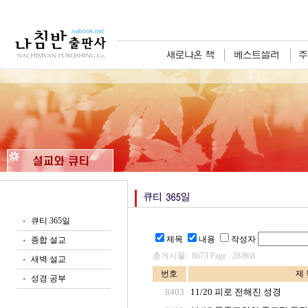
큐티 365일
■
제목
내용
작성자
종합 설교
■
총게시물 : 8673 Page : 28/868
새벽 설교
■
번호
제 
성경 공부
■
8403
11/20 피로 전해진 성경