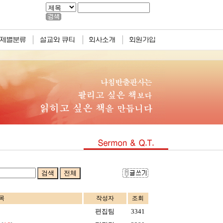
목
작성자
조회
편집팀
3341