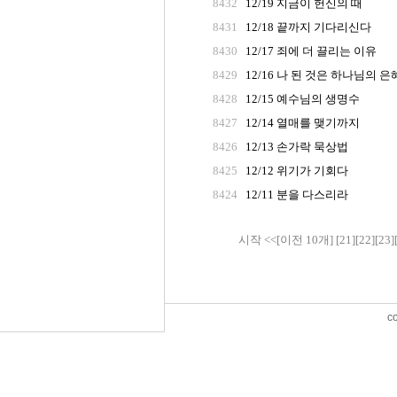
8432
12/19 지금이 헌신의 때
8431
12/18 끝까지 기다리신다
8430
12/17 죄에 더 끌리는 이유
8429
12/16 나 된 것은 하나님의 은
8428
12/15 예수님의 생명수
8427
12/14 열매를 맺기까지
8426
12/13 손가락 묵상법
8425
12/12 위기가 기회다
8424
12/11 분을 다스리라
시작
<<
[이전 10개]
[21]
[22]
[23]
c