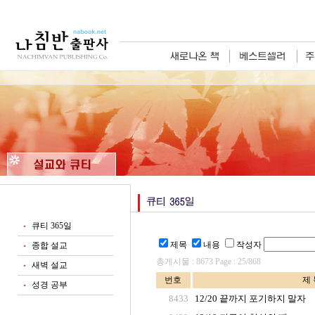
큐티 365일
■
제목
내용
작성자
종합 설교
■
총게시물 : 8673 Page : 25/868
새벽 설교
■
번호
제 
성경 공부
■
8433
12/20 끝까지 포기하지 말자