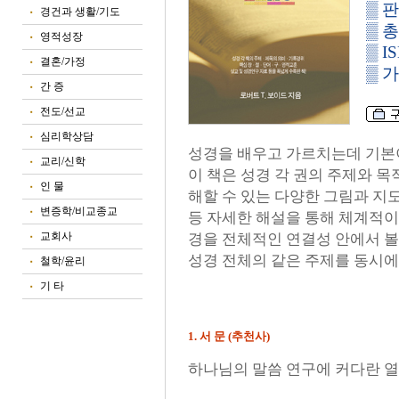
▒ 판
경건과 생활/기도
■
▒ 총
영적성장
■
▒ IS
결혼/가정
■
▒ 가 
간 증
■
전도/선교
■
심리학상담
■
성경을 배우고 가르치는데 기본이
교리/신학
■
이 책은 성경 각 권의 주제와 
인 물
■
해할 수 있는 다양한 그림과 지
변증학/비교종교
■
등 자세한 해설을 통해 체계적이
교회사
경을 전체적인 연결성 안에서 볼
■
성경 전체의 같은 주제를 동시에
철학/윤리
■
기 타
■
1. 서 문 (추천사)
하나님의 말씀 연구에 커다란 열