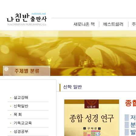
설교강해
■
종합
신학일반
■
목 회
■
▒ 저
기독교교육
▒ 
■
▒ 발
성경공부
■