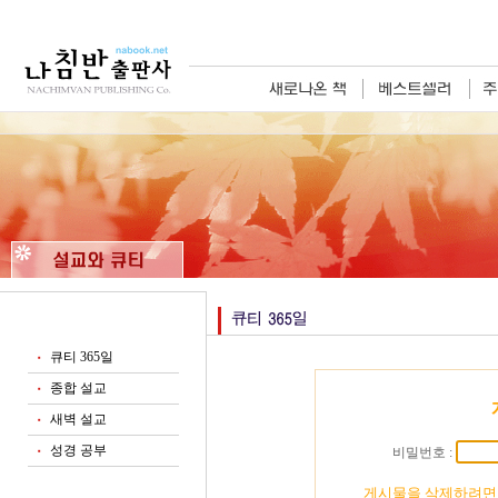
큐티 365일
■
종합 설교
■
새벽 설교
■
성경 공부
비밀번호 :
■
게시물을 삭제하려면