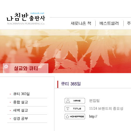
큐티 365일
■
편집팀
종합 설교
■
11/24 브랜드의 중요성
새벽 설교
■
http://
성경 공부
■