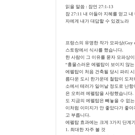
읽을 말씀 : 잠언 27:1-13
잠 27:11 내 아들아 지혜를 얻고
자에게 내가 대답할 수 있겠노라
프랑스의 유명한 작가 모파상(Guy de
스토랑에서 식사를 했습니다.
한 사람이 그 이유를 묻자 모파상이
“흉물스러운 에펠탑이 보이지 않는 
에펠탑이 처음 건축될 당시 파리 
름다운 도시 한가운데 철탑이 도저
소에서 테러가 일어날 정도로 난항
은 오히려 에펠탑을 사랑했습니다.
도 지금의 에펠탑은 빼놓을 수 없
이처럼 이미지가 안 좋았다가 좋아
고 부릅니다.
에펠탑 효과에는 크게 3가지 단계가
1. 최대한 자주 볼 것