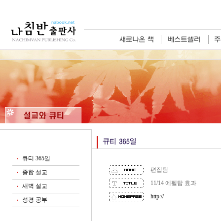
큐티 365일
■
편집팀
종합 설교
■
11/14 에펠탑 효과
새벽 설교
■
http://
성경 공부
■