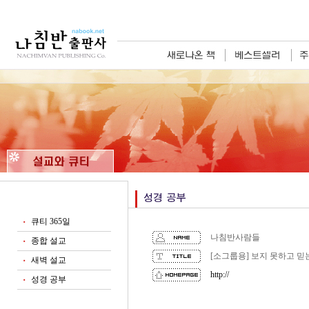
큐티 365일
■
나침반사람들
종합 설교
■
[소그룹용] 보지 못하고 믿
새벽 설교
■
http://
성경 공부
■