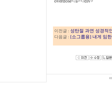
overdose</a></div>
성탄절 과연 성경적인
이전글 :
[소그룹용] 내게 임
다음글 :
c